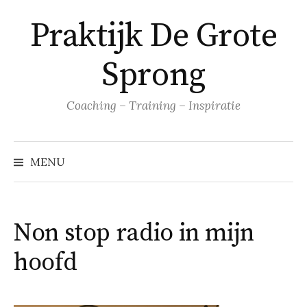
Naar
Praktijk De Grote
inhoud
springen
Sprong
Coaching – Training – Inspiratie
MENU
Non stop radio in mijn
hoofd